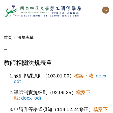
跳
到
主
要
內
容
首頁
法規表單
區
:::
教師相關法規表單
教師排課原則（103.01.09）
檔案下載:
docx
odt
導師制實施細則（92.09.25）
檔案下
載:
docx
odt
申請升等格式須知（114.12.24修正）
檔案下