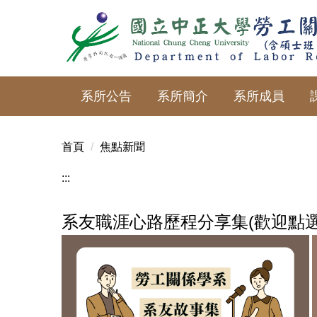
跳
到
主
要
內
系所公告
系所簡介
系所成員
容
區
首頁
焦點新聞
:::
系友職涯心路歷程分享集(歡迎點