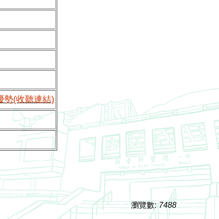
勢(收聽連結)
瀏覽數:
7488