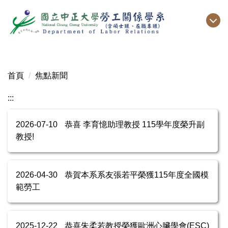
跳
到
主
要
內
容
首頁
焦點新聞
區
:::
2026-07-10
恭喜 李育憶助理教授 115學年度榮升副
教授!
2026-04-30
恭賀本系系友張若平榮獲115年度全國模
範勞工
2025-12-22
恭喜朱柔若教授榮獲歐洲心臟學會(ESC)