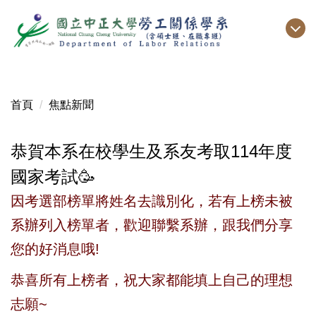
跳
到
主
要
內
容
首頁
焦點新聞
區
恭賀本系在校學生及系友考取114年度
國家考試🥳
因考選部榜單將姓名去識別化，若有上榜未被
系辦列入榜單者，歡迎聯繫系辦，跟我們分享
您的好消息哦!
恭喜所有上榜者，祝大家都能填上自己的理想
志願~