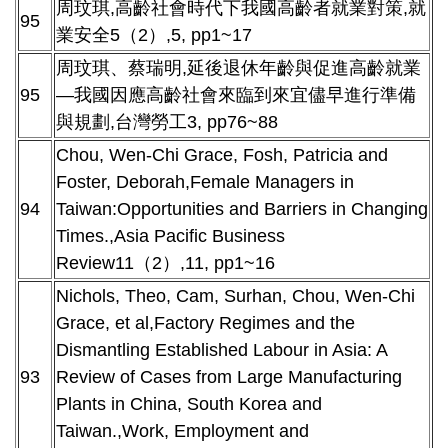
周玟琪,高齡社會時代下我國高齡者就業對策,就
95
業安全5（2）,5, pp1~17
周玟琪、蔡瑞明,延後退休年齡與促進高齡就業
95
—我國因應高齡社會來臨到來宜儘早進行準備
與規劃,台灣勞工3, pp76~88
Chou, Wen-Chi Grace, Fosh, Patricia and
Foster, Deborah,Female Managers in
94
Taiwan:Opportunities and Barriers in Changing
Times.,Asia Pacific Business
Review11（2）,11, pp1~16
Nichols, Theo, Cam, Surhan, Chou, Wen-Chi
Grace, et al,Factory Regimes and the
Dismantling Established Labour in Asia: A
93
Review of Cases from Large Manufacturing
Plants in China, South Korea and
Taiwan.,Work, Employment and