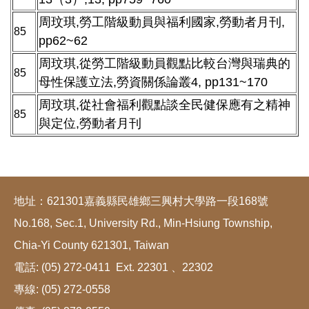
周玟琪,勞工階級動員與福利國家,勞動者月刊,
85
pp62~62
周玟琪,從勞工階級動員觀點比較台灣與瑞典的
85
母性保護立法,勞資關係論叢4, pp131~170
周玟琪,從社會福利觀點談全民健保應有之精神
85
與定位,勞動者月刊
地址：621301嘉義縣民雄鄉三興村大學路一段168號
No.168, Sec.1, University Rd., Min-Hsiung Township,
Chia-Yi County 621301, Taiwan
電話: (05) 272-0411 Ext. 22301 、22302
專線: (05) 272-0558