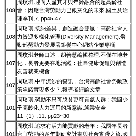
周玟琪,迎向人盡其才與年齡融合的超高齡社
108
會：因應台灣勞動力已銀灰化的未來,國土及治
理季刊,7, pp45-47
周玟琪,接納差異，創造融合雙贏：高齡社會人
108
力資源多樣化管理(Diversity Management),勞
動部勞動力發展署銀髮中心網站企業專欄
周玟琪老師口述，胡善慧編輯整理,不僅在地老
107
化，長者更要在地活躍：社區健康促進與創造
友善就業機會
周玟琪,中年流沙的警訊，台灣高齡社會勞動政
107
策承諾實現多少？,報導者評論文章
周玟琪,勞動不只可脫貧更可貢獻人群：我國少
101
子高齡化人力運用的新意識,就業安全
11（1）,11, pp23~30
周玟琪,追求有活力能貢獻的老年：我國年長者
101
合宜勞動的多年期研究計畫與社會實踐之旅,國