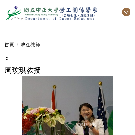
跳
到
主
要
內
容
首頁
專任教師
區
:::
周玟琪教授