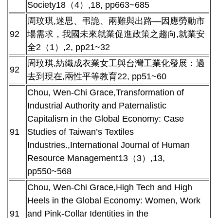
Society18（4）,18, pp663~685
周玟琪,迷思、弔詭、兩難與出路—因應勞動市
92
場需求，我國未來就業促進政策之趨向,就業安
全2（1）,2, pp21~32
周玟琪,紡織成衣業女工與台灣工業化發展：過
92
去到現在,兩性平等教育22, pp51~60
Chou, Wen-Chi Grace,Transformation of
Industrial Authority and Paternalistic
Capitalism in the Global Economy: Case
91
Studies of Taiwan’s Textiles
Industries.,International Journal of Human
Resource Management13（3）,13,
pp550~568
Chou, Wen-Chi Grace,High Tech and High
Heels in the Global Economy: Women, Work
91
and Pink-Collar Identities in the