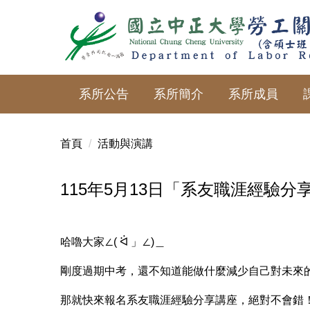
跳
到
主
要
內
系所公告
系所簡介
系所成員
容
區
首頁
活動與演講
115年5月13日「系友職涯經驗分
哈嚕大家∠( ᐛ 」∠)＿
剛度過期中考，還不知道能做什麼減少自己對未來
那就快來報名系友職涯經驗分享講座，絕對不會錯