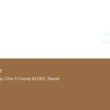
號
ip, Chia-Yi County 621301, Taiwan