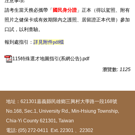
注意事項:
請考生當天務必攜帶「
國民身分證
」正本（得以駕照、附有
照片之健保卡或有效期限內之護照、居留證正本代替）參加
口試，以利查驗。
報到處指引：
詳見附件pdf檔
115特殊選才地圖指引(系網公告).pdf
瀏覽數:
1125
地址：621301嘉義縣民雄鄉三興村大學路一段168號
No.168, Sec.1, University Rd., Min-Hsiung Township,
Chia-Yi County 621301, Taiwan
電話: (05) 272-0411 Ext. 22301 、22302