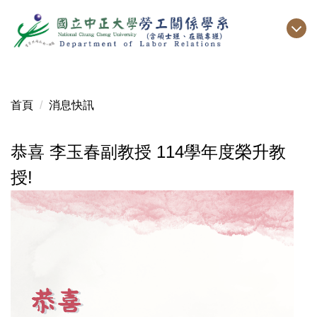
跳
到
主
要
內
容
首頁
消息快訊
區
恭喜 李玉春副教授 114學年度榮升教
授!