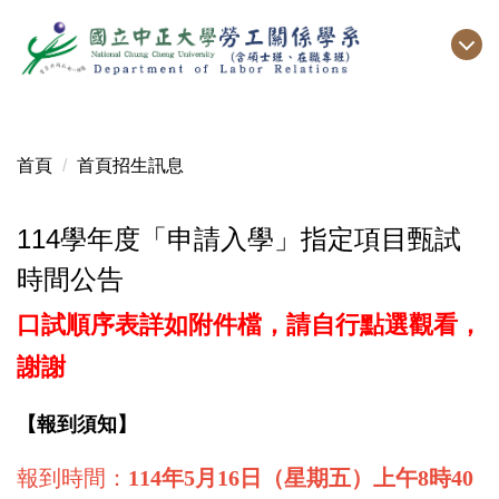
跳
到
主
要
內
容
首頁
首頁招生訊息
區
114學年度「申請入學」指定項目甄試
時間公告
口試順序表詳如附件檔，請自行點選觀看，
謝謝
【報到須知】
報到時間：
114
年
5
月
16
日（星期五）上午
8
時
40