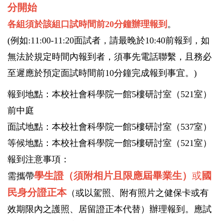
分
開始
各組須於該組口試時間前
20
分鐘辦理報到
。
(例如:11:00-11:20面試者，請最晚於10:40前報到，如
無法於規定時間內報到者，須事先電話聯繫，且務必
至遲應於預定面試時間前10分鐘完成報到事宜。)
報到地點：本校社會科學院一館5樓研討室（521室）
前中庭
面試地點：本校社會科學院一館5樓研討室（537室）
等候地點：本校社會科學院一館5樓研討室（521室）
報到注意事項：
學生證（須附相片且限應屆畢業生）
或
國
需攜帶
民身分證正本
（或以駕照、附有照片之健保卡或有
效期限內之護照、居留證正本代替）辦理報到。應試