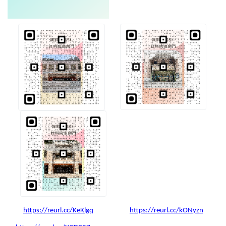
https://reurl.cc/KeKlgq
https://reurl.cc/kONyzn